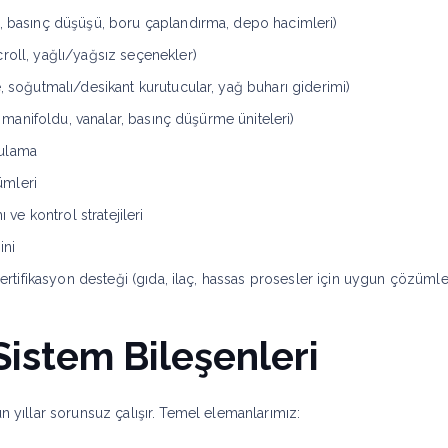
i, basınç düşüşü, boru çaplandırma, depo hacimleri)
roll, yağlı/yağsız seçenekler)
e, soğutmalı/desikant kurutucular, yağ buharı giderimi)
ı, manifoldu, vanalar, basınç düşürme üniteleri)
rulama
ümleri
 ve kontrol stratejileri
ini
 sertifikasyon desteği (gıda, ilaç, hassas prosesler için uygun çözümle
Sistem Bileşenleri
un yıllar sorunsuz çalışır. Temel elemanlarımız: