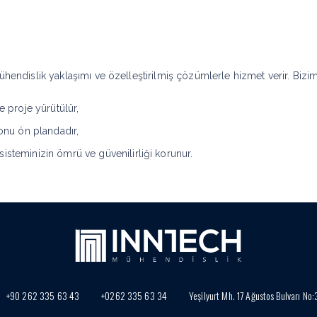
ühendislik yaklaşımı ve özelleştirilmiş çözümlerle hizmet verir. Biziml
e proje yürütülür,
yonu ön plandadır,
isteminizin ömrü ve güvenilirliği korunur.
+90 262 335 63 43
+0262 335 63 34
Yeşilyurt Mh. 17 Ağustos Bulvarı No: