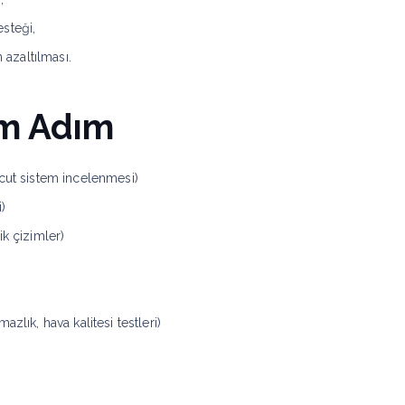
steği,
 azaltılması.
ım Adım
vcut sistem incelenmesi)
)
k çizimler)
zlık, hava kalitesi testleri)