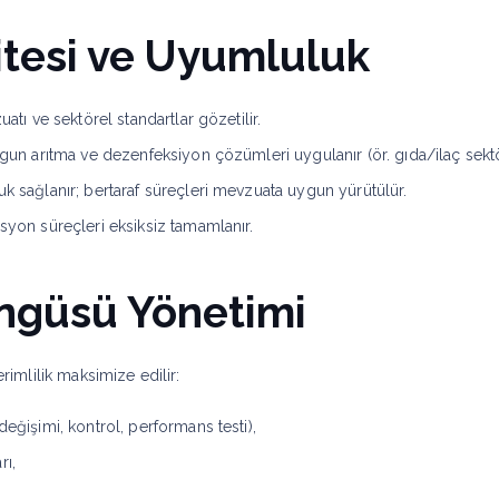
itesi ve Uyumluluk
atı ve sektörel standartlar gözetilir.
ygun arıtma ve dezenfeksiyon çözümleri uygulanır (ör. gıda/ilaç sektörl
uk sağlanır; bertaraf süreçleri mevzuata uygun yürütülür.
asyon süreçleri eksiksiz tamamlanır.
ngüsü Yönetimi
erimlilik maksimize edilir:
değişimi, kontrol, performans testi),
rı,
,