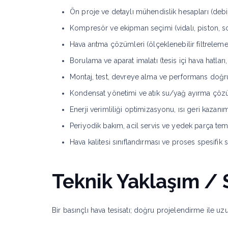
Ön proje ve detaylı mühendislik hesapları (deb
Kompresör ve ekipman seçimi (vidalı, piston, sc
Hava arıtma çözümleri (ölçeklenebilir filtrelem
Borulama ve aparat imalatı (tesis içi hava hatlar
Montaj, test, devreye alma ve performans doğ
Kondensat yönetimi ve atık su/yağ ayırma çöz
Enerji verimliliği optimizasyonu, ısı geri kazanımı
Periyodik bakım, acil servis ve yedek parça tem
Hava kalitesi sınıflandırması ve proses spesifik
Teknik Yaklaşım / 
Bir basınçlı hava tesisatı; doğru projelendirme ile uz