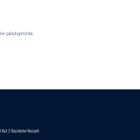
e çalıştığınızda:
3 Kat:2 Başiskele/Kocaeli