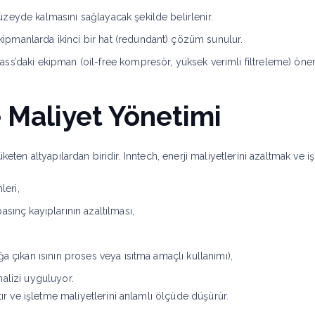
zeyde kalmasını sağlayacak şekilde belirlenir.
ekipmanlarda ikinci bir hat (redundant) çözüm sunulur.
s’daki ekipman (oil-free kompresör, yüksek verimli filtreleme) öneril
ve Maliyet Yönetimi
keten altyapılardan biridir. Inntech, enerji maliyetlerini azaltmak ve iş
eri,
sınç kayıplarının azaltılması,
a çıkan ısının proses veya ısıtma amaçlı kullanımı),
alizi uyguluyor.
tır ve işletme maliyetlerini anlamlı ölçüde düşürür.