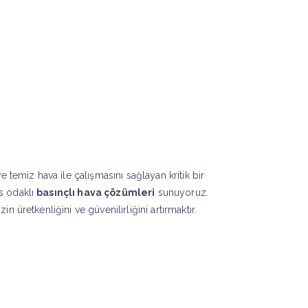
imiz
Bizden Haberler
İletişim
PDF Ka
e temiz hava ile çalışmasını sağlayan kritik bir
ns odaklı
basınçlı hava çözümleri
sunuyoruz.
 üretkenliğini ve güvenilirliğini artırmaktır.