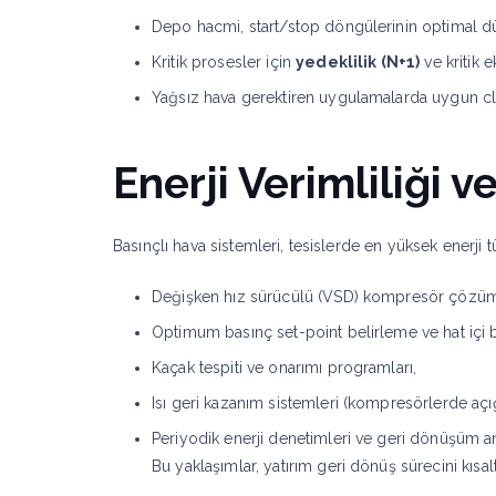
Depo hacmi, start/stop döngülerinin optimal dü
Kritik prosesler için
yedeklilik (N+1)
ve kritik 
Yağsız hava gerektiren uygulamalarda uygun clas
Enerji Verimliliği 
Basınçlı hava sistemleri, tesislerde en yüksek enerji tü
Değişken hız sürücülü (VSD) kompresör çözüml
Optimum basınç set-point belirleme ve hat içi ba
Kaçak tespiti ve onarımı programları,
Isı geri kazanım sistemleri (kompresörlerde açığ
Periyodik enerji denetimleri ve geri dönüşüm an
Bu yaklaşımlar, yatırım geri dönüş sürecini kısal