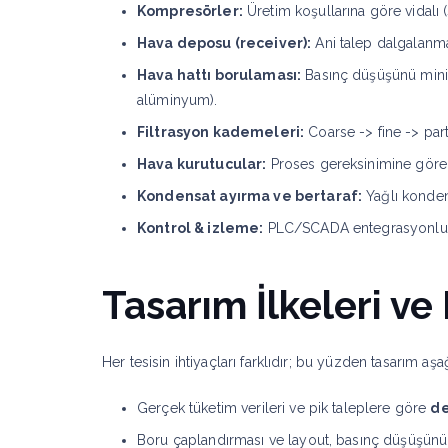
Kompresörler:
Üretim koşullarına göre vidalı 
Hava deposu (receiver):
Ani talep dalgalanma
Hava hattı borulaması:
Basınç düşüşünü minim
alüminyum).
Filtrasyon kademeleri:
Coarse -> fine -> part
Hava kurutucular:
Proses gereksinimine göre
Kondensat ayırma ve bertaraf:
Yağlı konden
Kontrol & izleme:
PLC/SCADA entegrasyonlu kon
Tasarım İlkeleri v
Her tesisin ihtiyaçları farklıdır; bu yüzden tasarım aşa
Gerçek tüketim verileri ve pik taleplere göre
de
Boru çaplandırması ve layout, basınç düşüşünü