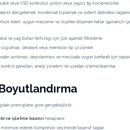
(sabit veya VSD kontrollü), piston veya yağsız tip kompresörler.
larını dengelemek, kondensat toplamak ve sistem stabilitesi sağlam
ize eden, uygun malzeme ve ölçekte döşenen hatlar (galvanizli çeli
ikül ve yağ buharı temizliği için çok aşamalı filtreleme.
 soğutmalı, desikant veya membran tip çözümler.
satın ayrılması, depolanması ve mevzuata uygun bertarafı için separ
trol panelleri, enerji yönetimi ve uzaktan izleme/alarmlar.
e Boyutlandırma
ğıdaki prensiplere göre gerçekleştirilir:
bi ve işletme basıncı
hesaplanır.
 minimize ederek kompresör seçiminde tasarruf sağlar.