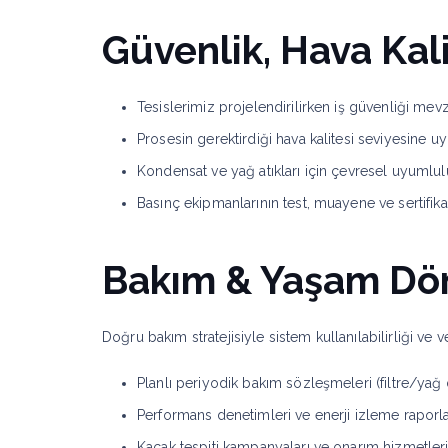
Güvenlik, Hava Kal
Tesislerimiz projelendirilirken iş güvenliği mevzu
Prosesin gerektirdiği hava kalitesi seviyesine u
Kondensat ve yağ atıkları için çevresel uyumlul
Basınç ekipmanlarının test, muayene ve sertifik
Bakım & Yaşam Dö
Doğru bakım stratejisiyle sistem kullanılabilirliği ve v
Planlı periyodik bakım sözleşmeleri (filtre/yağ 
Performans denetimleri ve enerji izleme raporla
Kaçak tespiti kampanyaları ve onarım hizmetleri