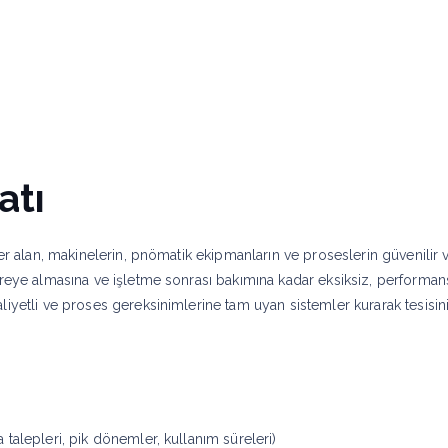
anlarımız
Projeler
atı
yer alan, makinelerin, pnömatik ekipmanların ve proseslerin güvenilir v
evreye almasına ve işletme sonrası bakımına kadar eksiksiz, performa
yetli ve proses gereksinimlerine tam uyan sistemler kurarak tesisinizin
va talepleri, pik dönemler, kullanım süreleri)