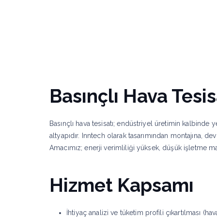
Kurumsal
Hizmetlerimiz
Uygulama Al
Basınçlı Hava Tesis
Basınçlı hava tesisatı; endüstriyel üretimin kalbinde 
altyapıdır. Inntech olarak tasarımından montajına, d
Amacımız; enerji verimliliği yüksek, düşük işletme mali
Hizmet Kapsamı
İhtiyaç analizi ve tüketim profili çıkartılması (ha