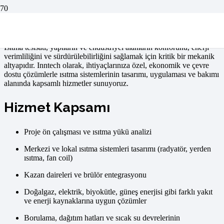
Isıtma Tesisatı
Isıtma tesisatı, yapıların ve endüstriyel alanların konforunu, enerji
verimliliğini ve sürdürülebilirliğini sağlamak için kritik bir mekanik
altyapıdır. Inntech olarak, ihtiyaçlarınıza özel, ekonomik ve çevre
dostu çözümlerle ısıtma sistemlerinin tasarımı, uygulaması ve bakımı
alanında kapsamlı hizmetler sunuyoruz.
Hizmet Kapsamı
Proje ön çalışması ve ısıtma yükü analizi
Merkezi ve lokal ısıtma sistemleri tasarımı (radyatör, yerden
ısıtma, fan coil)
Kazan daireleri ve brülör entegrasyonu
Doğalgaz, elektrik, biyokütle, güneş enerjisi gibi farklı yakıt
ve enerji kaynaklarına uygun çözümler
Borulama, dağıtım hatları ve sıcak su devrelerinin