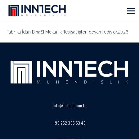
Fabrika İdari BinaSI Mekanik Tesisat işleri devam ediyor.2026
info@inntech.com.tr
+90 262 335 63 43