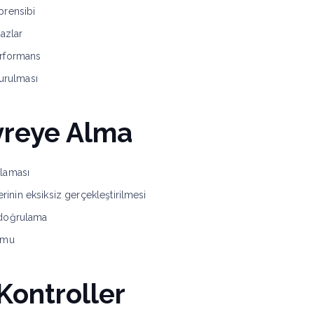
prensibi
azlar
performans
turulması
vreye Alma
ulaması
erinin eksiksiz gerçekleştirilmesi
 doğrulama
numu
Kontroller