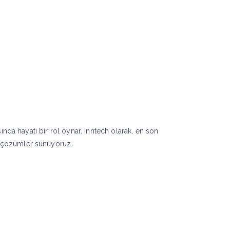
imiz
Bizden Haberler
İletişim
PDF Ka
ında hayati bir rol oynar. Inntech olarak, en son
n çözümler sunuyoruz.