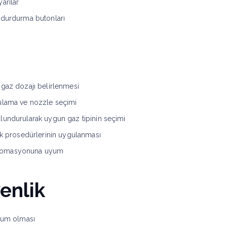
yarılar
l durdurma butonları
 gaz dozajı belirlenmesi
rulama ve nozzle seçimi
lundurularak uygun gaz tipinin seçimi
lik prosedürlerinin uygulanması
otomasyonuna uyum
enlik
imum olması