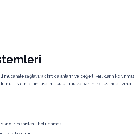
anlarımız
Projeler
stemleri
li müdahale sağlayarak kritik alanların ve değerli varlıkların korunmas
söndürme sistemlerinin tasarımı, kurulumu ve bakımı konusunda uzma
zlı söndürme sistemi belirlenmesi
dislik tasarımı