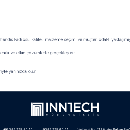
endis kadrosu, kaliteli malzeme seçimi ve müşteri odaklı yaklaşımıy
venilir ve etkin çözümlerle gerçekleştirir
iyle yanınızda olur
+90 262 335 63 43
+0262 335 63 34
Yeşilyurt Mh. 17 Ağustos Bulvarı No: