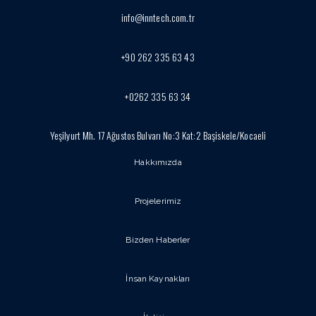
info@inntech.com.tr
+90 262 335 63 43
+0262 335 63 34
Yeşilyurt Mh. 17 Ağustos Bulvarı No:3 Kat:2 Başiskele/Kocaeli
Hakkımızda
Projelerimiz
Bizden Haberler
İnsan Kaynakları