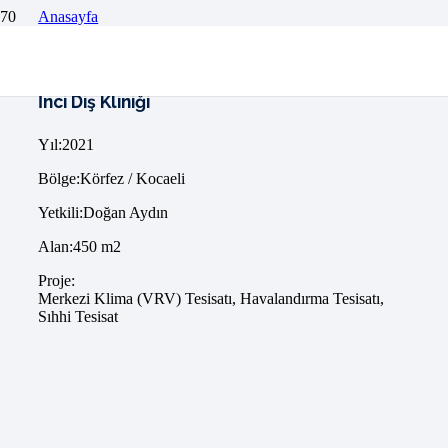
Anasayfa
Projeler
İnci Diş Kliniği
İnci Diş Kliniği
Yıl:2021
Bölge:Körfez / Kocaeli
Yetkili:Doğan Aydın
Alan:450 m2
Proje:
Merkezi Klima (VRV) Tesisatı, Havalandırma Tesisatı,
Sıhhi Tesisat