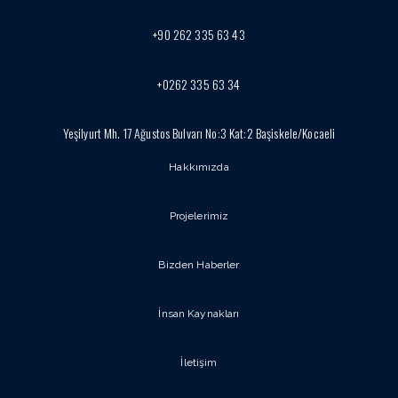
+90 262 335 63 43
+0262 335 63 34
Yeşilyurt Mh. 17 Ağustos Bulvarı No:3 Kat:2 Başiskele/Kocaeli
Hakkımızda
Projelerimiz
Bizden Haberler
İnsan Kaynakları
İletişim